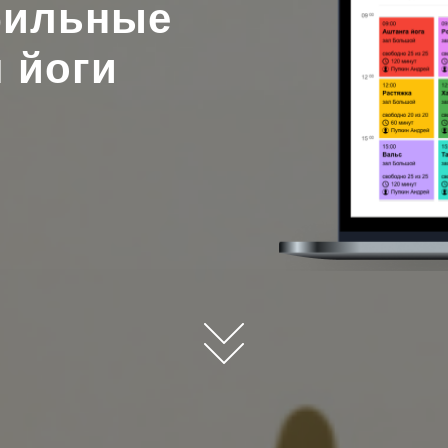
ильные
 йоги