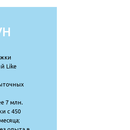
УН
яжки
й Like
быточных
е 7 млн.
и с 450
 месяца;
ез опыта в