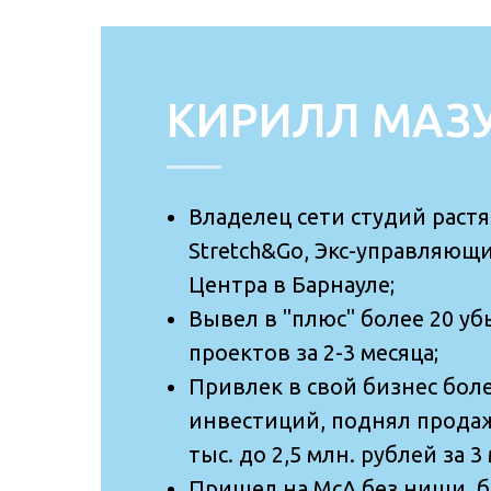
КИРИЛЛ МАЗ
Владелец сети студий раст
Stretch&Go, Экс-управляющи
Центра в Барнауле;
Вывел в "плюс" более 20 у
проектов за 2-3 месяца;
Привлек в свой бизнес боле
инвестиций, поднял продаж
тыс. до 2,5 млн. рублей за 3
Пришел на McA без ниши, б