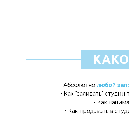
КАКО
Абсолютно
любой зап
• Как "заливать" студии
• Как наним
• Как продавать в сту