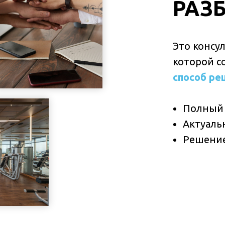
РАЗ
Это консу
которой с
способ ре
Полный 
Актуаль
Решени