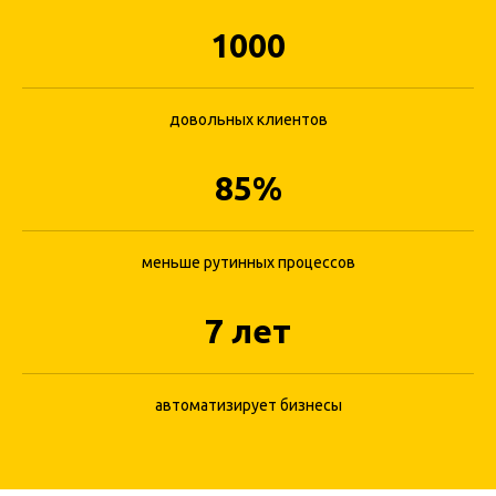
1000
довольных клиентов
Онлайн-запись для
увеличения количества
85%
записей
Разместите форму для записи на всех
меньше рутинных процессов
площадках, дайте потенциальным
клиентам возможность записаться
7 лет
быстро и просто
Теперь клиент не уйдет к конкуренту
автоматизирует бизнесы
Пример виджета