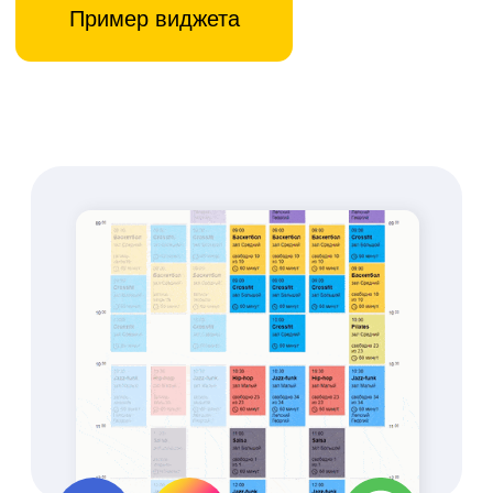
работы с клиентом в
одном месте
Брендированное
мобильное
приложение
Увеличение продаж
абонементов и услуг через
приложение
Сокращение времени
работы администратора
на 85%
Создайте свой
уникальный дизайн
Экономьте с push-
уведомлениями