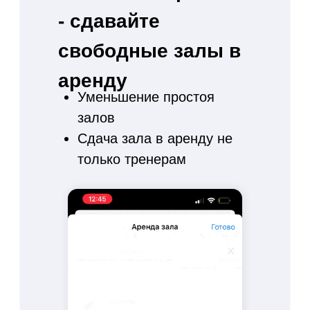
уведомлений
Индивидуальная настройка шаблонов
SMS, email, push-уведомлений и
WhatsApp
Клиент получит напоминание о записи
на занятие и точно не пропустит свое
время
Забудьте про обзвон клиентов,
информация о записи на занятие
отправится автоматически
Подтверждение номера телефона по
SMS