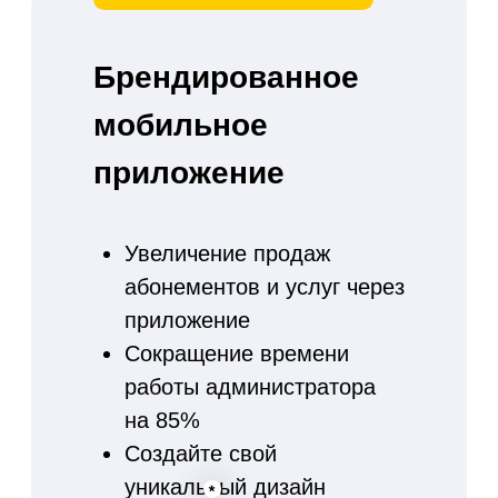
электронные
абонементы
Полная замена бумажного
аналога
Абонемент невозможно
подделать
Абонемент всегда с собой
у клиента
Сканируя штрих код вы
видите оставшиеся
занятия клиента и можете
предложить продление