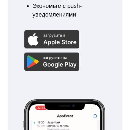
Идет в подарок
Мобильное
приложение
для тренера
Актуальное расписание
Список записавшихся
клиентов
Проверка оплаты услуги
Возможность удалить
и записать
Отметка посещения