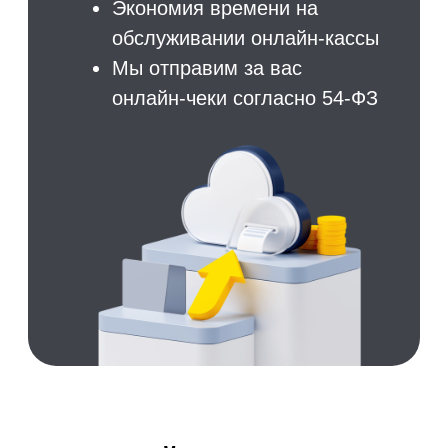
оперативно связаться с
клиентом, если это
необходимо
Новая заявка с виджета!
Ведите клиентов по этапам
воронки
Постановка задач
Настройка автоматических действий и
триггеров
Автоматическая фиксация заявок
Получить демо-доступ