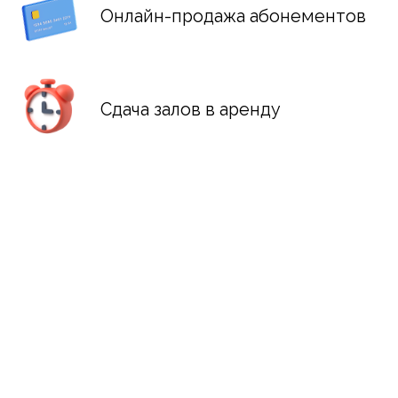
Мобильное приложение
для ваших клиентов
01
Кому подойдет CRM-
система AppEvent