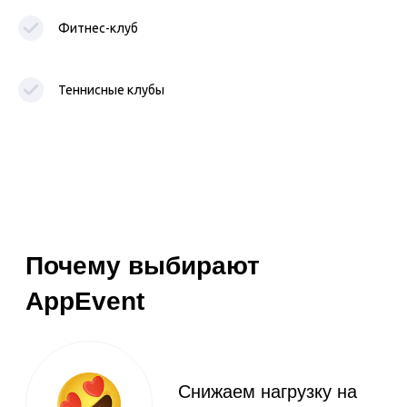
Фитнес-клуб
Техническая
поддержка
24/7
Теннисные клубы
03
Преимущества и
возможности AppEvent
От 1 691 руб/мес
Брендированное
мобильное
приложение