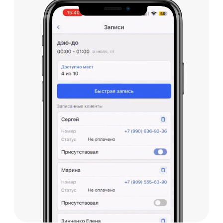
Проводите онлайн
занятия через Zoom
Самостоятельное
подключение Zoom за 5
минут
Автоматическая отправка
ссылки на занятие в Zoom
только клиенту с
действующим
абонементом
Тренерам и клиентам
необходимо лишь
установить Zoom, не
требующий регистрации