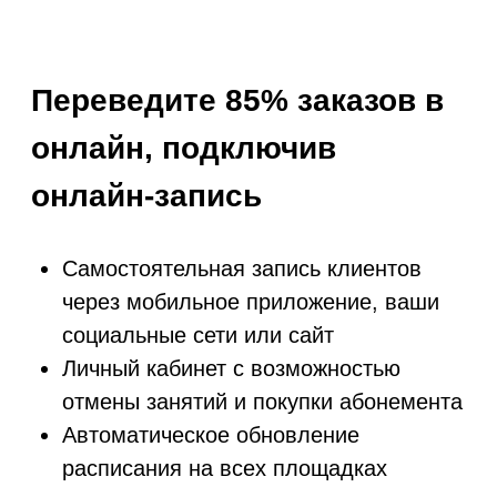
Сократите цикл
сделки продажи
абонементов в 5
раз
Клиенты могут купить
абонементы, товары и
услуги в виджете или
приложении
Оплата абонемента с
индивидуальной скидкой
по ссылке
Магазин работает
круглосуточно без
менеджера
Удобная продажа
абонемента при записи на
занятие