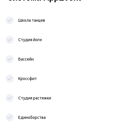
Почему выбирают
AppEvent
Школа танцев
Снижаем нагрузку на
администратора на
Студия йоги
85%
Бассейн
Увеличиваем
конверсию на
30%
Кроссфит
Студия растяжки
Сокращаем
цикл сделки в
5 раз
Единоборства