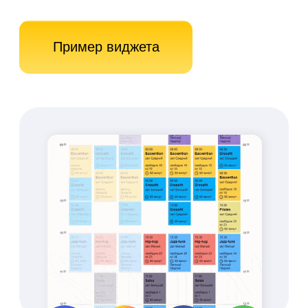
В 5 РАЗ
Увеличьте прибыль
- сдавайте
свободные залы в
аренду
Уменьшение простоя
залов
Сдача зала в аренду не
только тренерам