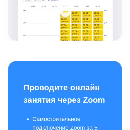
ускорения работы
администратора
Соответствие 54-ФЗ
Онлайн-касса уже
встроенная в систему
Клиент может внести
предоплату или оплатить
сразу при заказе через
виджет
Автоматический учет
платежей
Удобный механизм
возвратов