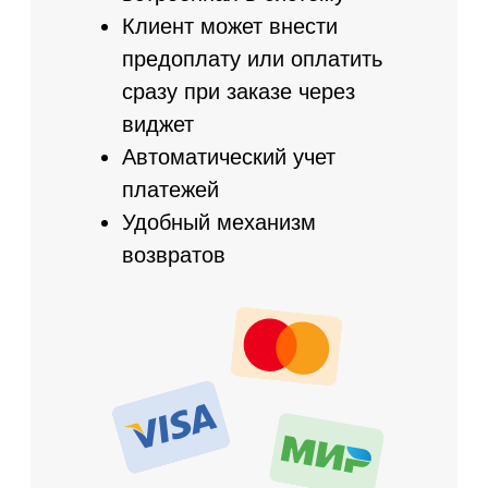
Защитите свой
бизнес от обмана со
стороны
сотрудников
Настройте права доступа
под каждого сотрудника
Каждое изменение данных
фиксируется в системе
Историю изменений
можно просматривать в
любое время