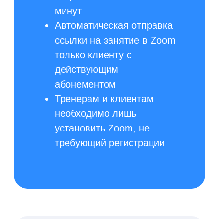
Экономьте до 40 000 ₽
в год на подключении
облачной онлайн-
кассы
Облачная онлайн-касса
входит в стоимость тарифа
Экономия времени на
обслуживании онлайн-кассы
Мы отправим за вас
онлайн-чеки согласно 54-ФЗ