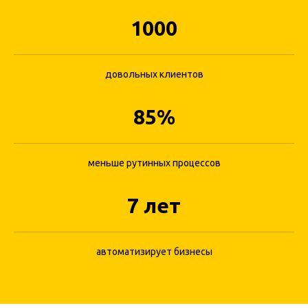
1000
довольных клиентов
Онлайн-запись для
увеличения количества
85%
записей
Разместите форму для записи на всех
меньше рутинных процессов
площадках, дайте потенциальным
клиентам возможность записаться
7 лет
быстро и просто
Теперь клиент не уйдет к конкуренту
автоматизирует бизнесы
Пример виджета