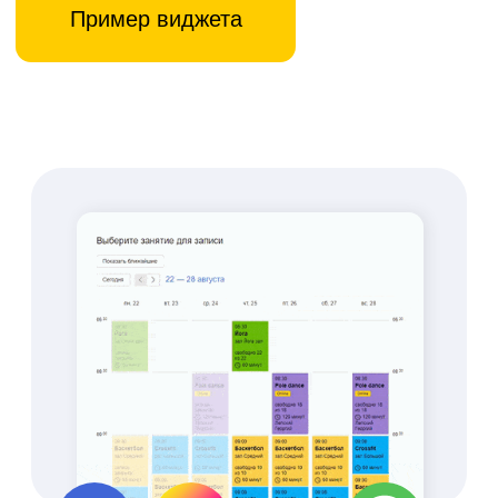
работы с клиентом в
одном месте
Брендированное
мобильное
приложение
Увеличение продаж
абонементов и услуг через
приложение
Сокращение времени
работы администратора
на 85%
Создайте свой
уникальный дизайн
Экономьте с push-
уведомлениями