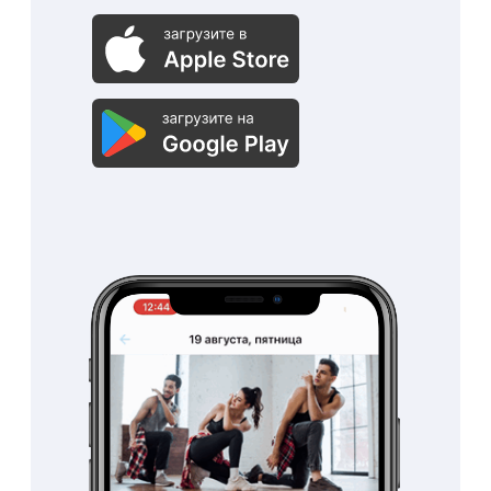
Рассчитывайте
заработную плату
сотрудникам
автоматически
Система автоматически
рассчитаем заработную
плату сотрудникам по
вашим параметрам