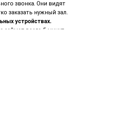
ного звонка. Они видят
гко заказать нужный зал.
ьных устройствах.
а займет всего 5 минут.