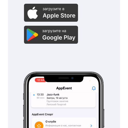
Рассчитывайте
заработную плату
сотрудникам
автоматически
Система автоматически
рассчитаем заработную
плату сотрудникам по
вашим параметрам