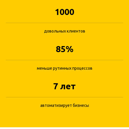
1000
довольных клиентов
Онлайн-запись для
увеличения количества
85%
записей
Разместите форму для записи на всех
меньше рутинных процессов
площадках, дайте потенциальным
клиентам возможность записаться
7 лет
быстро и просто
Теперь клиент не уйдет к конкуренту
автоматизирует бизнесы
Пример виджета