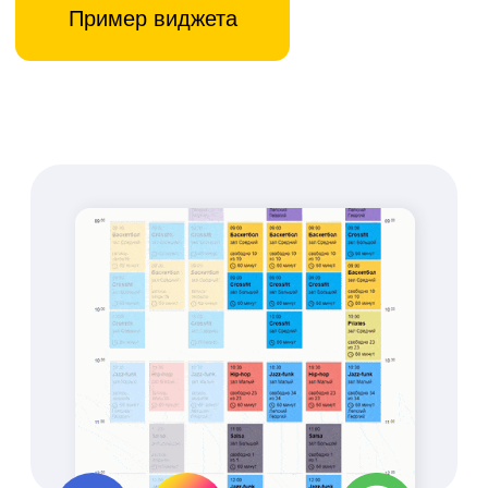
работы с клиентом в
одном месте
Брендированное
мобильное
приложение
Увеличение продаж
абонементов и услуг через
приложение
Сокращение времени
работы администратора
на 85%
Создайте свой
уникальный дизайн
Экономьте с push-
уведомлениями