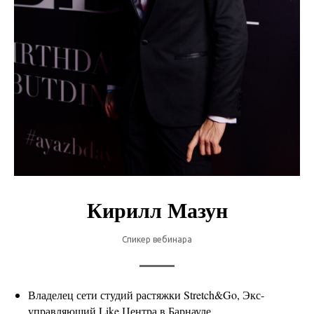
Кирилл Мазун
Спикер вебинара
Владелец сети студий растяжки Stretch&Go, Экс-
управляющий Like Центра в Барнауле