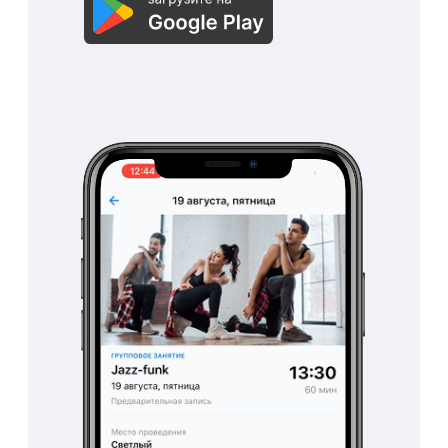
Система автоматически
рассчитаем заработную
плату сотрудникам по
вашим параметрам
Получить демо-доступ
Получайте больше
прибыли