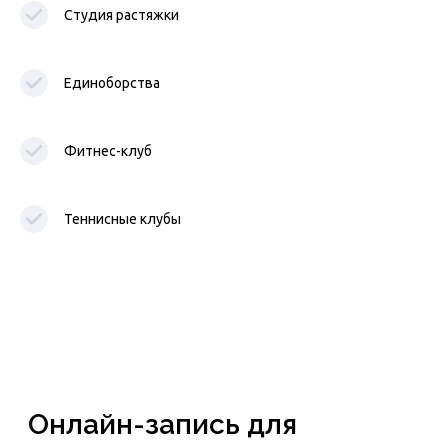
Теперь клиент не уйдет к
Студия растяжки
конкуренту
Пример виджета
Единоборства
Фитнес-клуб
Теннисные клубы