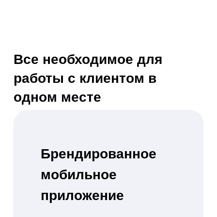
Используйте
электронные
абонементы
Полная замена бумажного
аналога