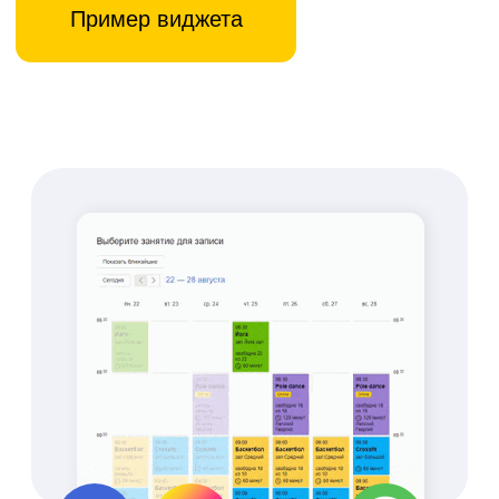
работы с клиентом в
одном месте
Брендированное
мобильное
приложение
Увеличение продаж
абонементов и услуг через
приложение
Сокращение времени
работы администратора
на 85%
Создайте свой
уникальный дизайн
Экономьте с push-
уведомлениями