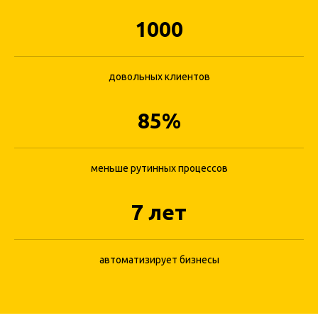
1000
довольных клиентов
Онлайн-запись для
увеличения количества
85%
записей
Разместите форму для записи на всех
меньше рутинных процессов
площадках, дайте потенциальным
клиентам возможность записаться
7 лет
быстро и просто
Теперь клиент не уйдет к конкуренту
автоматизирует бизнесы
Пример виджета