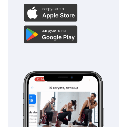
Рассчитывайте
заработную плату
сотрудникам
автоматически
Система автоматически
рассчитаем заработную
плату сотрудникам по
вашим параметрам